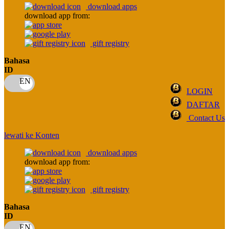
download apps
download app from:
Oh Ma Grain
Okiedog
gift registry
P
Bahasa
ID
Peachy
LOGIN
Phil & Ted's
DAFTAR
Philips Avent
Contact Us
Pigeon
lewati ke Konten
Playgro
download apps
download app from:
Poled Global
Ponycycle
gift registry
Puma
Bahasa
ID
Pureats