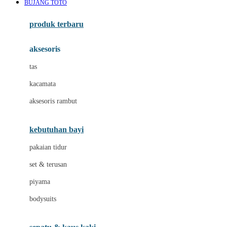
BUJANG TOTO
Azetabio
produk terbaru
B
aksesoris
Baabaasheepz
tas
Babiators
kacamata
Baby Dove
aksesoris rambut
Baby Jogger
Baby Rovega
kebutuhan bayi
Babybee
pakaian tidur
Banana Boat
set & terusan
Banz
piyama
Barbie
bodysuits
Beaba
Beauty Barn