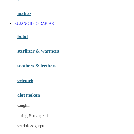
Happy Tummy
Hauck
matras
Havaianas
BUJANGTOTO DAFTAR
Hegen
botol
Hot Wheels
sterilizer & warmers
Hybrid
soothers & teethers
I
Inlacta DHA
celemek
Interlac
alat makan
Ivenet
cangkir
J
piring & mangkuk
Jack N Jill
sendok & garpu
Joie