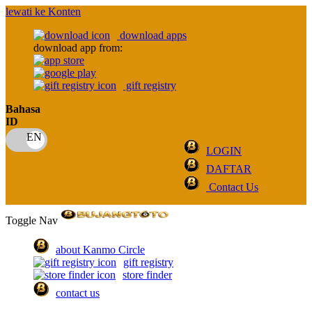
lewati ke Konten
download apps
download app from:
gift registry
Bahasa
ID
LOGIN
DAFTAR
Contact Us
Toggle Nav
about Kanmo Circle
gift registry
store finder
contact us