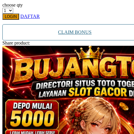
choose qty
Xootz
DAFTAR
LOGIN
Y
Yamatoya
CLAIM BONUS
Share product:
Z
Zaxy
Zoggs
0-9
4Moms
59S